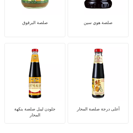
صلصة هوي سين
صلصة البرقوق
أعلى درجة صلصة المحار
جلودن ليبل صلصة بنكهة
المحار