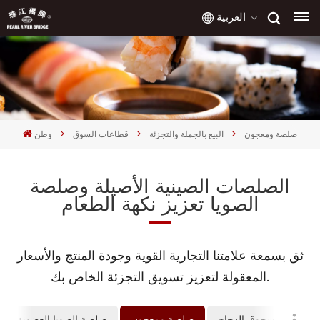
العربية
English
français
صلصة ومعجون
البيع بالجملة والتجزئة
قطاعات السوق
وطن
русский
الصلصات الصينية الأصيلة وصلصة
español
الصويا تعزيز نكهة الطعام
العربية
ثق بسمعة علامتنا التجارية القوية وجودة المنتج والأسعار
المعقولة لتعزيز تسويق التجزئة الخاص بك.
لطبخ
مسحوق الدجاج
صلصة ومعجون
صلصة الصويا العضوية