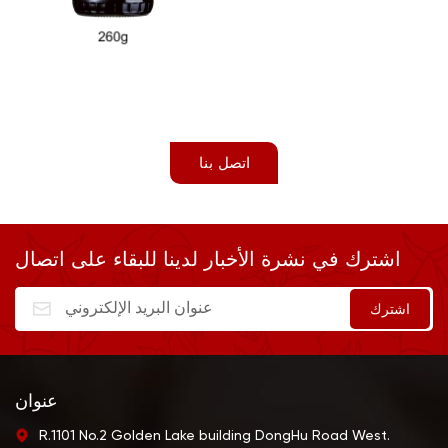
اتصل بنا
اشترك في نشرة الأخبار لدينا للبقاء على اتصال
عنوان
R.1101 No.2 Golden Lake building DongHu Road West.