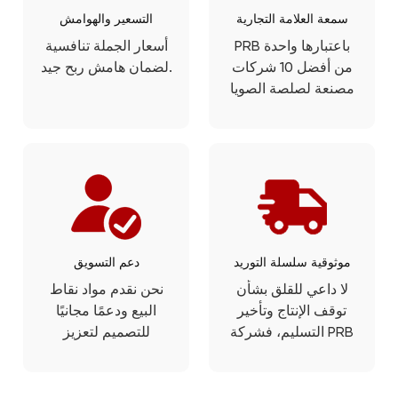
سمعة العلامة التجارية
التسعير والهوامش
PRB باعتبارها واحدة
أسعار الجملة تنافسية
من أفضل 10 شركات
لضمان هامش ربح جيد.
مصنعة لصلصة الصويا
في الصين، فإن تاريخ
صلصة الصويا الذي يبلغ
75 عامًا يتحدث عن
تجربة الصندوق
الفريدة.
موثوقية سلسلة التوريد
دعم التسويق
لا داعي للقلق بشأن
نحن نقدم مواد نقاط
توقف الإنتاج وتأخير
البيع ودعمًا مجانيًا
التسليم، فشركة PRB
للتصميم لتعزيز
هي أيضًا خبيرة تصدير
أعمالك.
يمكنك الاعتماد عليها.