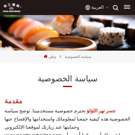
العربية
English
français
سياسة الخصوصية
وطن
русский
سياسة الخصوصية
español
العربية
مقدمة
جسر نهر اللؤلؤ
نحترم خصوصية مستخدمينا. توضح سياسة
الخصوصية هذه كيفية جمعنا لمعلوماتك واستخدامها والإفصاح عنها
وحمايتها عند زيارتك لموقعنا الإلكتروني