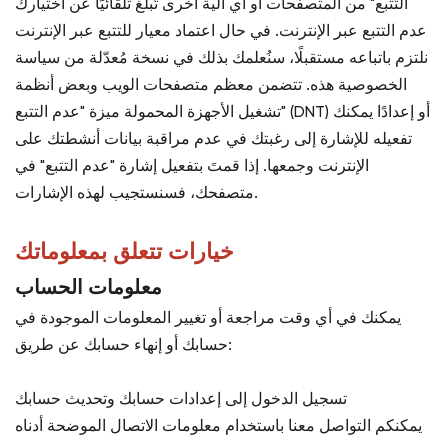
التتبع" من المتصفحات أو أي آلية أخرى تُبلغ تلقائيًا عن اختيارك
عدم التتبع عبر الإنترنت. في حال اعتماد معيار للتتبع عبر الإنترنت
نلتزم باتباعه مستقبلًا، سنُعلمك بذلك في نسخة مُعدّلة من سياسة
الخصوصية هذه. تتضمن معظم متصفحات الويب وبعض أنظمة
تشغيل الأجهزة المحمولة ميزة "عدم التتبع" (DNT) أو إعدادًا يمكنك
تفعيله للإشارة إلى رغبتك في عدم مراقبة بيانات أنشطتك على
الإنترنت وجمعها. إذا قمتَ بتفعيل إشارة "عدم التتبع" في
متصفحك، فسنستجيب لهذه الإشارات.
خيارات تتعلق بمعلوماتك
معلومات الحساب
يمكنك في أي وقت مراجعة أو تغيير المعلومات الموجودة في
حسابك أو إنهاء حسابك عن طريق:
تسجيل الدخول إلى إعدادات حسابك وتحديث حسابك
يمكنكم التواصل معنا باستخدام معلومات الاتصال الموضحة أدناه