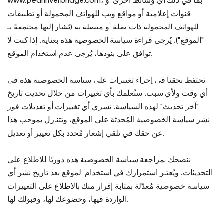
www.pearlriverbridge.com، بما في ذلك أي وسائط أخرى أو
قنوات إعلامية أو مواقع ويب للهواتف المحمولة أو تطبيقات
للهواتف المحمولة ذات صلة أو متصلة به (يُشار إليها مجتمعةً بـ
"الموقع"). يُرجى قراءة سياسة الخصوصية هذه بعناية. إذا كنت لا
توافق على بنودها، يُرجى عدم استخدام الموقع.
نحتفظ بحقنا في إجراء تغييرات على سياسة الخصوصية هذه في
أي وقت ولأي سبب. سنُعلمك بأي تغييرات من خلال تحديث تاريخ
"آخر تحديث" لهذه السياسة. تسري أي تغييرات أو تعديلات فور
نشر سياسة الخصوصية المُحدثة على الموقع، وتتنازل بموجب هذا
عن حقك في تلقي إشعار مُحدد بكل تغيير أو تعديل.
ننصحك بمراجعة سياسة الخصوصية هذه دوريًا للاطلاع على
التحديثات. ويُعتبر استمرارك في استخدام الموقع بعد تاريخ نشر أي
سياسة خصوصية مُعدّلة بمثابة إقرار منك بالاطلاع على التغييرات
الواردة فيها، وخضوعك لها، وقبولك لها.