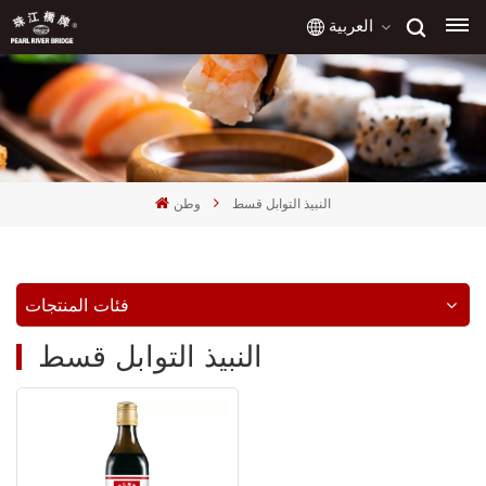
العربية
English
français
النبيذ التوابل قسط
وطن
русский
español
فئات المنتجات
العربية
النبيذ التوابل قسط