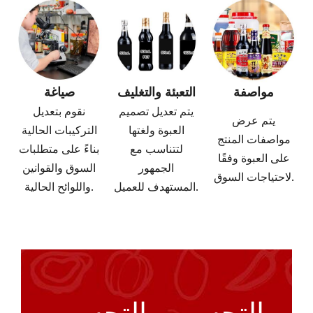
مواصفة
التعبئة والتغليف
صياغة
يتم تعديل تصميم
نقوم بتعديل
يتم عرض
العبوة ولغتها
التركيبات الحالية
مواصفات المنتج
لتتناسب مع
بناءً على متطلبات
على العبوة وفقًا
الجمهور
السوق والقوانين
لاحتياجات السوق.
المستهدف للعميل.
واللوائح الحالية.