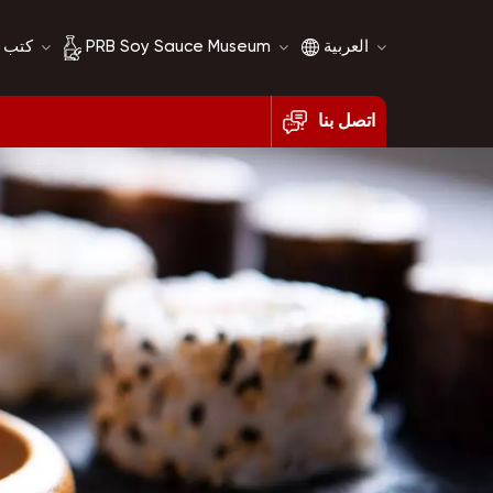
العربية
PRB Soy Sauce Museum
كتب 
اتصل بنا
English
تاريخ صلصة الصويا
français
مقارنة صلصة الصويا
русский
español
العربية