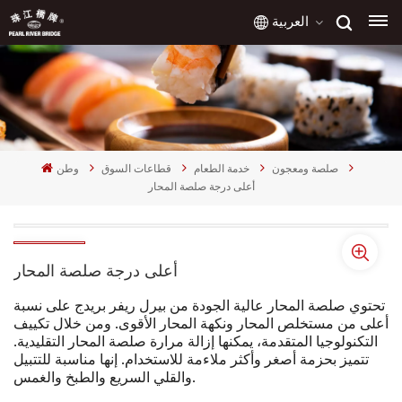
العربية
English
français
صلصة ومعجون
خدمة الطعام
قطاعات السوق
وطن
русский
أعلى درجة صلصة المحار
español
العربية
أعلى درجة صلصة المحار
تحتوي صلصة المحار عالية الجودة من بيرل ريفر بريدج على نسبة
أعلى من مستخلص المحار ونكهة المحار الأقوى. ومن خلال تكييف
التكنولوجيا المتقدمة، يمكنها إزالة مرارة صلصة المحار التقليدية.
تتميز بحزمة أصغر وأكثر ملاءمة للاستخدام. إنها مناسبة للتتبيل
والقلي السريع والطبخ والغمس.