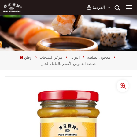
العربية
English
français
معجون الصلصة
التوابل
مركز المنتجات
وطن
русский
صلصة الفانوس الأصفر بالفلفل الحار
español
العربية