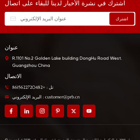
اشترك في نشرة الأخبار لدينا للبقاء على اتصال
يمكنها إزالة مرارة صلصة
الناعم والتغذية الغنية. يمكن
المحار التقليدية. تتميز بحزمة
استخدامه ليس فقط
أصغر وأكثر ملاءمة
للتغميس، ولكن أيضًا للطهي
للاستخدام. إنها مناسبة
والشواء والقلي والتزلق
للتتبيل والقلي السريع
والخلط وصنع الصلصة
والطبخ والغمس.
النشوية. إنه مساعد جيد
للمطاعم والمطابخ العائلية.
عنوان
R.1101 No.2 Golden Lake building DongHu Road West.
Guangzhou China
الاتصال
تل : +8615622720482
البريد الإلكتروني : customer@prb.cn