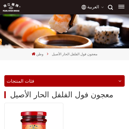
العربية
English
français
معجون فول الفلفل الحار الأصيل
وطن
русский
español
فئات المنتجات
العربية
معجون فول الفلفل الحار الأصيل