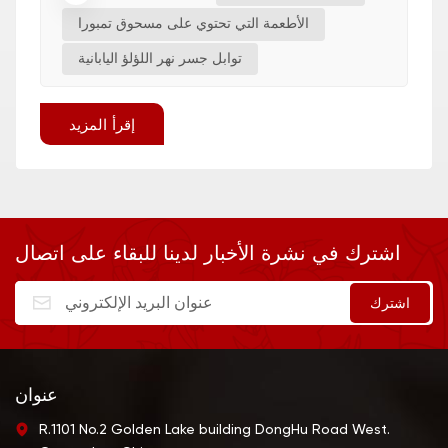
الأطعمة التي تحتوي على مسحوق تمبورا
توابل جسر نهر اللؤلؤ اليابانية
إقرأ المزيد
اشترك في نشرة الأخبار لدينا للبقاء على اتصال
عنوان
R.1101 No.2 Golden Lake building DongHu Road West.