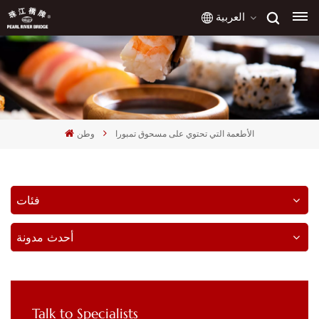
العربية
English
français
الأطعمة التي تحتوي على مسحوق تمبورا
وطن
русский
español
فئات
العربية
أحدث مدونة
Talk to Specialists