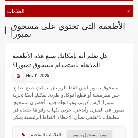
العلامات
الأطعمة التي تحتوي على مسحوق
تمبورا
هل تعلم أنه بإمكانك صنع هذه الأطعمة
المذهلة باستخدام مسحوق تمبورا؟
Nov 11, 2025
مسحوق تمبورا ليس فقط للروبيان. يمكنكِ صنع أصابع
جبن مقرمشة أو قطع أفوكادو طرية. يمكنكِ أيضًا تجربة
تمبورا الآيس كريم، وهو اتجاه جديد. أحضري مسحوق
تمبورا في المنزل وأبدعي. جربي نكهات وقوامًا جديدة في
مطبخكِ. لا تقلقي بشأن الأخطاء. النقاط الرئيسية يمكن
استخدام مسحوق التمبورا بطرق عديدة. يمكنكِ صنع أص...
العلامات الساخنة :
مورد مسحوق تمبورا