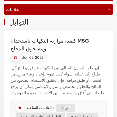
العلامات
التوابل
كيفية موازنة النكهات باستخدام MSG
ومسحوق الدجاج
Jan 03, 2025
إن خلق التوازن المثالي بين النكهات هو فن يطمح كل
طباخ إلى إتقانه. سواء كنت تقوم بإعداد وعاء مريح من
الحساء أو طبق ذواقة، فإن تحقيق الانسجام الصحيح بين
المالح والحلو والحامض والمر والأومامي يمكن أن يرفع
طبخك إلى آفاق جديدة. من بين الأدوات العديدة الموجودة
في ترسانة الطهاة، تعتبر الغلوتامات أحاد...
العلامات الساخنة :
التوابل
مسحوق الدجاج
الغلوتامات أحادية الصوديوم