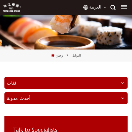
العربية
English
français
التوابل
وطن
русский
español
فئات
العربية
أحدث مدونة
Talk to Specialists