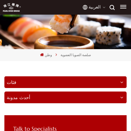
العربية
English
français
صلصة الصويا العضوية
وطن
русский
español
فئات
العربية
أحدث مدونة
Talk to Specialists