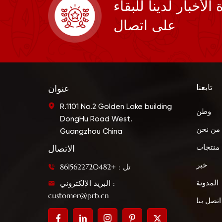
أخبار لدينا للبقاء
على اتصال
تابعنا
عنوان
R.1101 No.2 Golden Lake building
وطن
DongHu Road West.
من نحن
Guangzhou China
منتجات
الاتصال
خبر
تل : +8615622720482
البريد الإلكتروني :
المدونة
customer@prb.cn
اتصل بنا