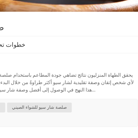
ص
خطوات تحض
يحقق الطهاة المنزليون نتائج تضاهي جودة المطاعم باستخدام صلصة 
لأي شخص إتقان وصفة تقليدية لشار سيو أكثر طراوةً من خلال البدء ب
هذا النهج في الوصول إلى أفضل وصفة شار سيو للحصول على لحم شهي ولامع. صلصة شار سيو: ا...
صلصة شار سيو للشواء الصيني
ص