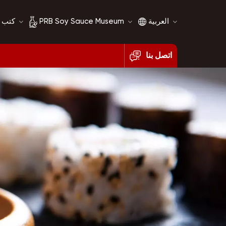
العربية
PRB Soy Sauce Museum
كتب 
اتصل بنا
English
تاريخ صلصة الصويا
français
مقارنة صلصة الصويا
русский
español
العربية