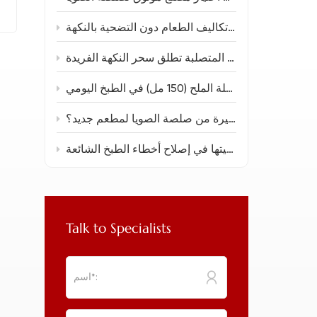
كيف يمكن للمطاعم الآسيوية خفض تكاليف الطعام دون التضحية بالنكهة
صلصة الصويا المتصلبة تطلق سحر النكهة الفريدة
ما تعلمته من استخدام صلصة الصويا قليلة الملح (150 مل) في الطبخ اليومي
أين يمكنني الحصول على كميات كبيرة من صلصة الصويا لمطعم جديد؟
صلصة الصويا الداكنة أثبتت فعاليتها في إصلاح أخطاء الطبخ الشائعة
Talk to Specialists