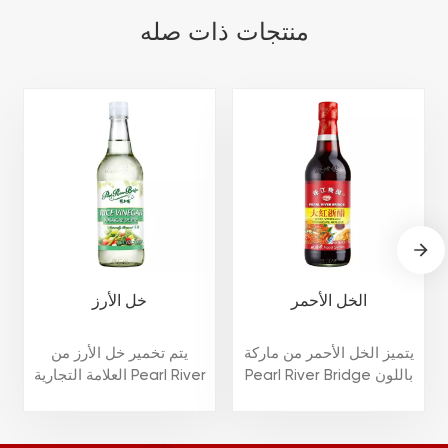
منتجات ذات صله
الخل الأحمر
خل الأرز
يتميز الخل الأحمر من ماركة
يتم تخمير خل الأرز من
Pearl River Bridge باللون
العلامة التجارية Pearl River
الأحمر النقي والأذواق
Bridge من الأرز الخالي من
اللطيفة والروائح الشهية.
الكائنات المعدلة وراثيًا.
ويمكن استخدامه في غمس
طعمها يانع ولكن ليس