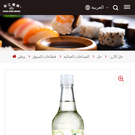
العربية
English
français
خل الأرز
خل
الصناعات الغذائية
قطاعات السوق
وطن
русский
español
العربية