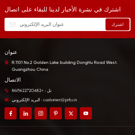
المأكولات البحرية والزلابية
عدوانيًا جدًا، سلسًا ولكنه
اشترك في نشرة الأخبار لدينا للبقاء على اتصال
والمعكرونة.
فاتح للشهية. يمكن استخدامه
في صنع السلطة والسوشي
والأطباق الحلوة والحامضة،
كما أنه جيد للتغميس أيضًا.
عنوان
R.1101 No.2 Golden Lake building DongHu Road West.
Guangzhou China
الاتصال
تل : +8615622720482
البريد الإلكتروني : customer@prb.cn