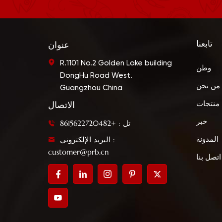
تابعنا
عنوان
R.1101 No.2 Golden Lake building
وطن
DongHu Road West.
من نحن
Guangzhou China
منتجات
الاتصال
خبر
تل : +8615622720482
البريد الإلكتروني :
المدونة
customer@prb.cn
اتصل بنا