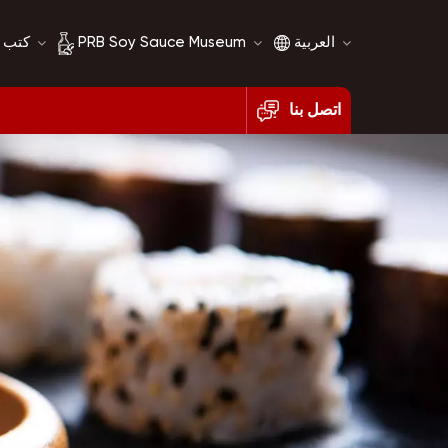
العربية
PRB Soy Sauce Museum
كتب 
اتصل بنا
English
تاريخ صلصة الصويا
français
مقارنة صلصة الصويا
русский
español
العربية