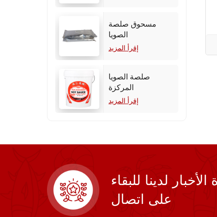
مسحوق صلصة
الصويا
إقرأ المزيد
صلصة الصويا
المركزة
إقرأ المزيد
أخبار لدينا للبقاء
على اتصال