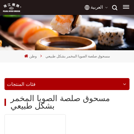
العربية
English
français
مسحوق صلصة الصويا المخمر بشكل طبيعي
وطن
русский
español
فئات المنتجات
العربية
مسحوق صلصة الصويا المخمر
بشكل طبيعي