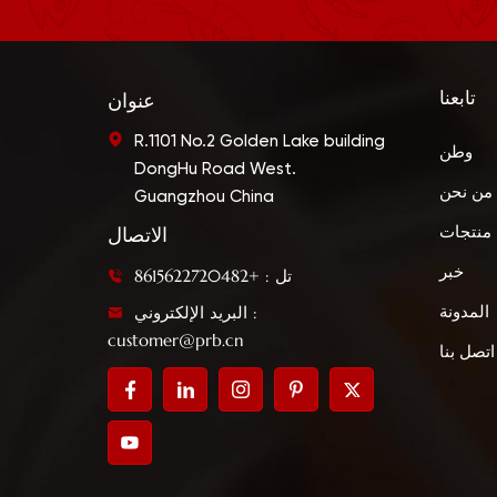
تابعنا
عنوان
R.1101 No.2 Golden Lake building
وطن
DongHu Road West.
من نحن
Guangzhou China
منتجات
الاتصال
خبر
تل : +8615622720482
البريد الإلكتروني :
المدونة
customer@prb.cn
اتصل بنا