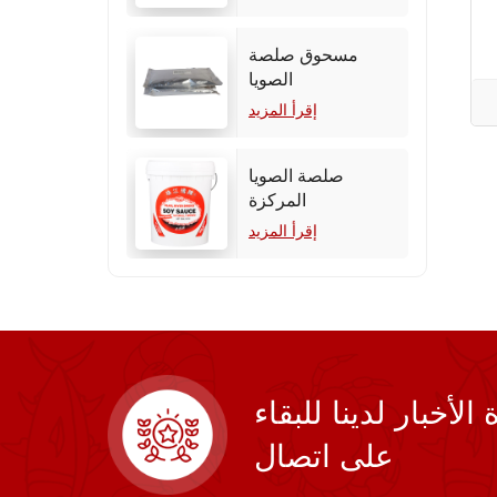
مسحوق صلصة
الصويا
إقرأ المزيد
صلصة الصويا
المركزة
إقرأ المزيد
أخبار لدينا للبقاء
على اتصال