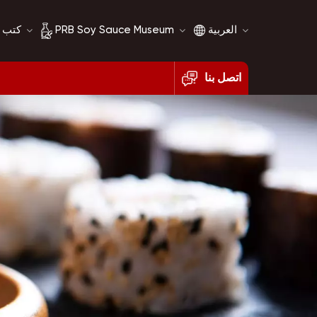
العربية
PRB Soy Sauce Museum
كتب 
اتصل بنا
English
تاريخ صلصة الصويا
français
مقارنة صلصة الصويا
русский
español
العربية