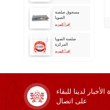
مسحوق صلصة
الصويا
إقرأ المزيد
صلصة الصويا
المركزة
إقرأ المزيد
أخبار لدينا للبقاء
على اتصال