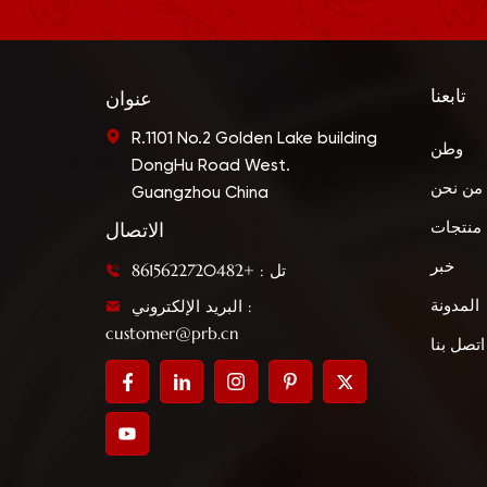
تابعنا
عنوان
R.1101 No.2 Golden Lake building
وطن
DongHu Road West.
من نحن
Guangzhou China
منتجات
الاتصال
خبر
تل : +8615622720482
البريد الإلكتروني :
المدونة
customer@prb.cn
اتصل بنا