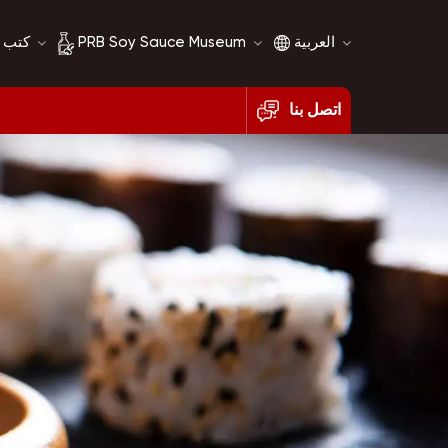
العربية
PRB Soy Sauce Museum
كتب 
اتصل بنا
English
تاريخ صلصة الصويا
français
مقارنة صلصة الصويا
русский
español
العربية