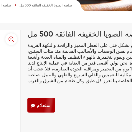
صلصة الصويا الخفيفة الفائقة 500 مل
صلصة ال
الصويا الخفيفة الفائقة 500 مل
بشكل فني على العطر المميز والرائحة والنكهة الفريدة
خدم نفس الوصفات والأساليب القديمة منذ مئات السنين،
نقوم بتخميرها بالهواء النظيف والمياه العذبة وأشعة
ن نولي أقصى قدر من العناية في عملية الإنتاج لدينا
لتحسين نكهة كل صلصة ننتجها، مع أكثر من 100 يوم من التخمير ومراقبة الجودة الصارمة، فلا عجب أن
ثالية للتغميس والقلي السريع والطهي والتتبيل. صلصة
استعلام