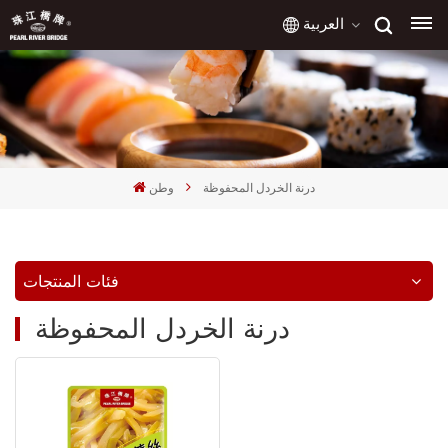
العربية
English
français
درنة الخردل المحفوظة
وطن
русский
español
فئات المنتجات
العربية
درنة الخردل المحفوظة