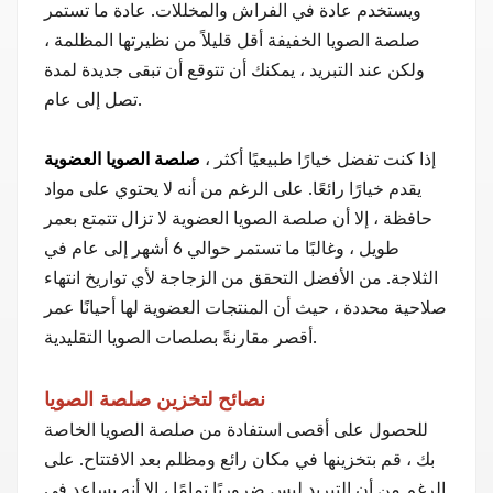
ويستخدم عادة في الفراش والمخللات. عادة ما تستمر
صلصة الصويا الخفيفة أقل قليلاً من نظيرتها المظلمة ،
ولكن عند التبريد ، يمكنك أن تتوقع أن تبقى جديدة لمدة
تصل إلى عام.
إذا كنت تفضل خيارًا طبيعيًا أكثر ،
صلصة الصويا العضوية
يقدم خيارًا رائعًا. على الرغم من أنه لا يحتوي على مواد
حافظة ، إلا أن صلصة الصويا العضوية لا تزال تتمتع بعمر
طويل ، وغالبًا ما تستمر حوالي 6 أشهر إلى عام في
الثلاجة. من الأفضل التحقق من الزجاجة لأي تواريخ انتهاء
صلاحية محددة ، حيث أن المنتجات العضوية لها أحيانًا عمر
أقصر مقارنةً بصلصات الصويا التقليدية.
نصائح لتخزين صلصة الصويا
للحصول على أقصى استفادة من صلصة الصويا الخاصة
بك ، قم بتخزينها في مكان رائع ومظلم بعد الافتتاح. على
الرغم من أن التبريد ليس ضروريًا تمامًا ، إلا أنه يساعد في