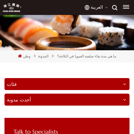
العربية
English
français
ما هي مدة بقاء صلصة الصويا في الثلاجة؟
المدونة
وطن
русский
español
فئات
العربية
أحدث مدونة
Talk to Specialists