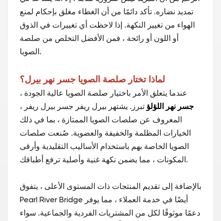
تمديد نضاره. تأكد دائمًا من أن الغطاء مغلق بإحكام لمنع
الهواء من تغيير النكهة. إذا لاحظت أي تغييرات في الذوق
أو اللون أو رائحة ، فمن الأفضل التخلص من صلصة
الصويا.
لماذا تختار صلصة الصويا جسر نهر بيرل؟
عندما يتعلق الأمر باختيار صلصة الصويا عالية الجودة ،
جسر نهر اللؤلؤ
تبرز. يشتهر بيرل ريفر جسر بيرل ريفر ،
المعروف عن صلصات الصويا الممتازة ، بما في ذلك
الخيارات المظلمة والخفيفة والعضوية. صُنعت صلصات
الصويا الخاصة بهم باستخدام الأساليب التقليدية وأرقى
المكونات ، مما يضمن نكهة غنية وأصلية ترفع أطباقك.
بالإضافة إلى تقديم المنتجات ذات المستوى الأعلى ، يتفوق
Pearl River Bridge أيضًا في خدمة العملاء ، مما يوفر
دعمًا موثوقًا لكل من المشتريات الفردية والجماعية. سواء