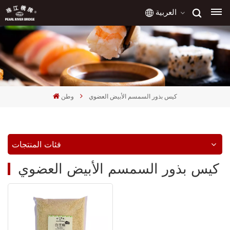
العربية
English
français
كيس بذور السمسم الأبيض العضوي
وطن
русский
español
فئات المنتجات
العربية
كيس بذور السمسم الأبيض العضوي