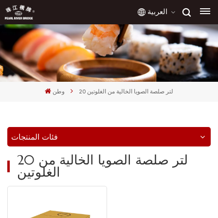
العربية
English
français
20 لتر صلصة الصويا الخالية من الغلوتين
وطن
русский
español
فئات المنتجات
العربية
20 لتر صلصة الصويا الخالية من
الغلوتين