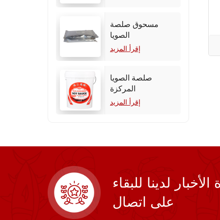
مسحوق صلصة
الصويا
إقرأ المزيد
صلصة الصويا
المركزة
إقرأ المزيد
أخبار لدينا للبقاء
على اتصال