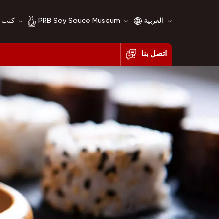
العربية
PRB Soy Sauce Museum
كتب 
اتصل بنا
English
تاريخ صلصة الصويا
français
مقارنة صلصة الصويا
русский
español
العربية