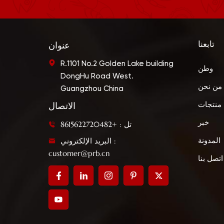
تابعنا
عنوان
R.1101 No.2 Golden Lake building
وطن
DongHu Road West.
من نحن
Guangzhou China
منتجات
الاتصال
خبر
تل : +8615622720482
البريد الإلكتروني :
المدونة
customer@prb.cn
اتصل بنا