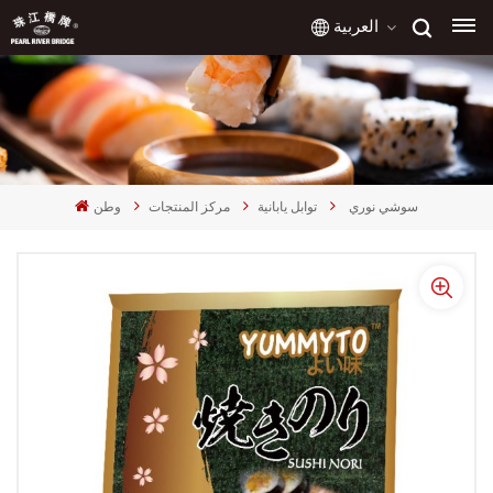
العربية
English
français
سوشي نوري
توابل يابانية
مركز المنتجات
وطن
русский
español
العربية