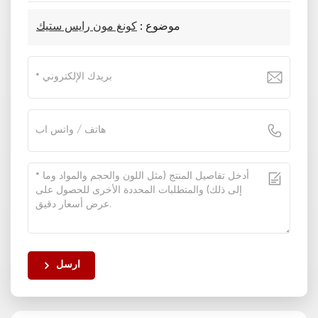
موضوع :
كونغ مون رايس ستيك
ارسل