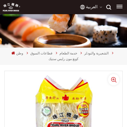
العربية
English
français
الشعيرية والنودلز
خدمة الطعام
قطاعات السوق
وطن
русский
كونغ مون رايس ستيك
español
العربية