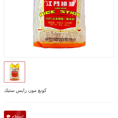
كونغ مون رايس ستيك
استعلام