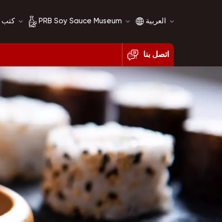
العربية
PRB Soy Sauce Museum
كتب 
اتصل بنا
English
تاريخ صلصة الصويا
français
مقارنة صلصة الصويا
русский
español
العربية