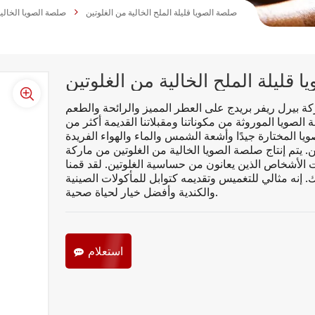
صلصة الصويا قليلة الملح الخالية من الغلوتين
صلصة الصويا الخالية
 قليلة الملح الخالية من الغلوتين
ة بيرل ريفر بريدج على العطر المميز والرائحة والطعم
 الصويا الموروثة من مكوناتنا ومقبلاتنا القديمة أكثر من
صويا المختارة جيدًا وأشعة الشمس والماء والهواء الفريدة
اج صلصة الصويا الخالية من الغلوتين من ماركة Pearl River Bridge باستخدام مواد
ات الأشخاص الذين يعانون من حساسية الغلوتين. لقد قمنا
إنه مثالي للتغميس وتقديمه كتوابل للمأكولات الصينية
والكندية وأفضل خيار لحياة صحية.
استعلام