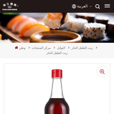
العربية
English
français
زيت الفلفل الحار
التوابل
مركز المنتجات
وطن
русский
زيت الفلفل الحار
español
العربية