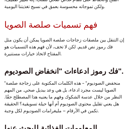
الملح والحفاظ على نظام غذائي صحي للقلب. إنه تغيير طفيف،
ولكن تموجاته محسوسة بعمق في نسيج تغذيتنا اليومية.
فهم تسميات صلصة الصويا
إن التنقل بين ملصقات زجاجات صلصة الصويا يمكن أن يكون مثل
فك رموز نص قديم. لكن لا تخف، لأن فهم هذه التسميات هو
المفتاح لاتخاذ خيارات مستنيرة.
فك رموز ادعاءات "انخفاض الصوديوم".
"منخفض الصوديوم" - هذه الكلمات المكتوبة على زجاجة صلصة
الصويا ليست مجرد ادعاء، بل هي وعد ببديل صحي. من المهم
النظر من خلال عدسة الشكوك وفهم ما يعنيه هذا المصطلح حقًا.
هل يعني تقليل محتوى الصوديوم أم أنها حيلة تسويقية؟ الحقيقة
تكمن في الأرقام – مليغرامات الصوديوم لكل وجبة.
المعلومات الغذائية للبحث عنها