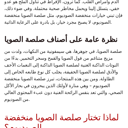
الدم وأمراض القلب. كما ترون، الإفراط في تناول الملح هو عدو
خفي، يتسلل إلينا ويحمل مخاطر صحية محتملة. وفي ضوء ذلك،
فإن تبني خيارات منخفضة الصوديوم، مثل صلصة الصويا منخفضة
الصوديوم، لا يصبح مجرد خيار، بل بادرة على الرعاية الذاتية.
نظرة عامة على أصناف صلصة الصويا
صلصة الصويا، في جوهرها، هي سيمفونية من النكهات، ولدت من
مزيج متناغم من فول الصويا والقمح وسحر التخمير. بدءًا من
النوتات الداكنة الغنية لصلصة الصويا الداكنة إلى النغمات الأخف
والأدق لصلصة الصويا الخفيفة، يجلب كل نوع طابعه الخاص إلى
الطاولة. ومن بين هذه المنتجات، تبرز صلصة الصويا منخفضة
الصوديوم - وهي منارة لأولئك الذين يبحرون في بحار الأكل
الصحي، والتي تعد بنفس الرائحة الغنية دون عبء المحتوى العالي
من الصوديوم.
لماذا تختار صلصة الصويا منخفضة
الصوديوم؟